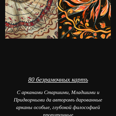
80 безрамочных картъ
С арканами Старшими, Младшими и
Придворными да авторомъ дарованные
арканы особые, глубокой философией
пропитанные