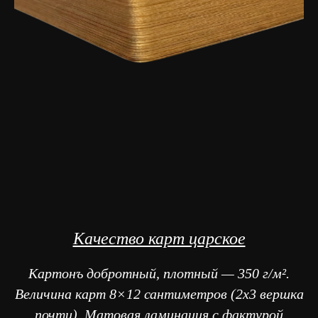
Качество карт царское
Картонъ добротный, плотный — 350 г/м².
Величина карт 8×12 сантиметров (2x3 вершка
почти). Матовая ламинация с фактурой