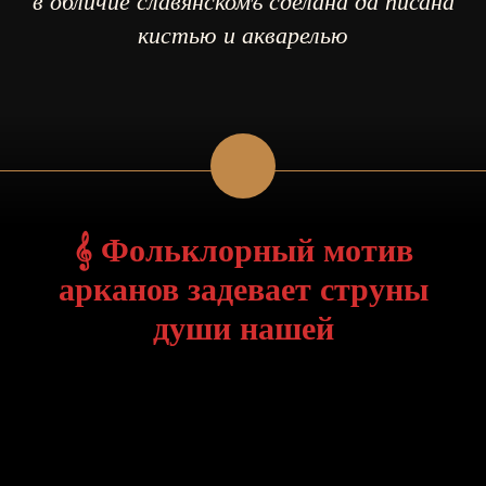
в обличие славянскомъ сделана да писана
кистью и акварелью
𝄞
Фольклорный мотив
арканов задевает струны
души нашей