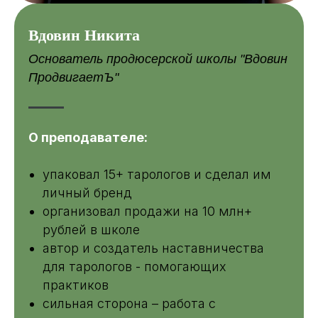
Вдовин Никита
Основатель продюсерской школы "Вдовин
ПродвигаетЪ"
О преподавателе:
упаковал 15+ тарологов и сделал им
личный бренд
организовал продажи на 10 млн+
рублей в школе
автор и создатель наставничества
для тарологов - помогающих
практиков
сильная сторона – работа с